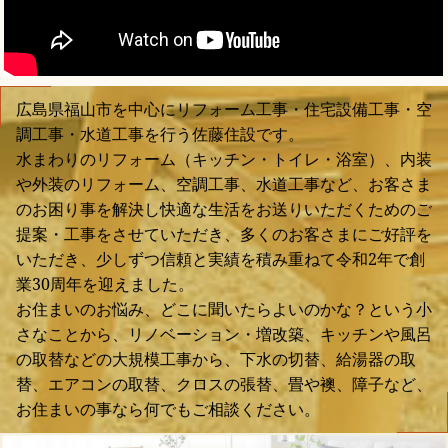
広島県福山市を中心にリフォーム工事・住宅設備工事・空
調工事・水道工事を行う佐藤住設です。
水まわりのリフォーム（キッチン・トイレ・浴室）、内装
や外装のリフォーム、空調工事、水道工事など、お客さま
のお困り事を解決し快適な生活をお送りいただくためのご
提案・工事をさせていただき、多くのお客さまにご好評を
いただき、少しずつ信頼と実績を積み重ねて令和2年で創
業30周年を迎えました。
お住まいのお悩み、どこに聞いたらよいのかな？という小
さなことから、リノベーション・増改築、キッチンや風呂
の取替などの大規模工事から、下水の切替、給湯器の取
替、エアコンの取替、クロスの張替、畳や襖、障子など、
お住まいの事なら何でもご相談ください。