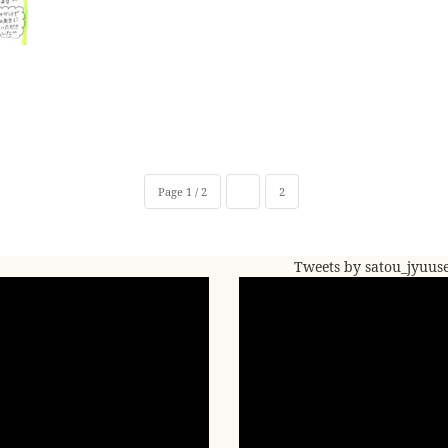
Page 1 / 2
1
2
Tweets by satou_jyuus