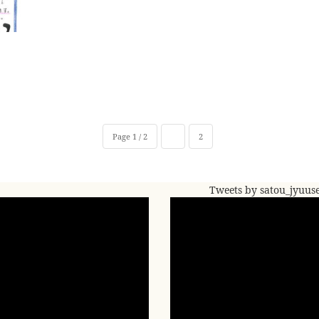
Page 1 / 2
1
2
Tweets by satou_jyuus