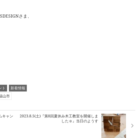
DESIGNさま、
ント
新着情報
福山市
ームキャン
2023.8.5(土)『第8回夏休み木工教室を開催しま
した☺』当日のようす