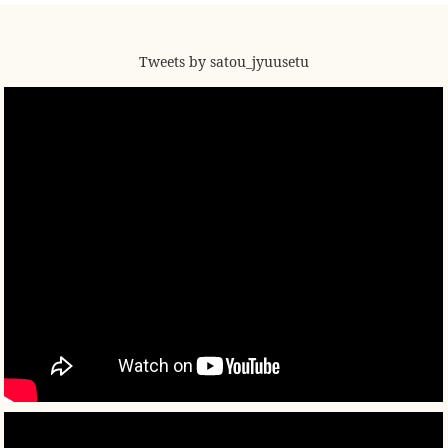
Tweets by satou_jyuusetu