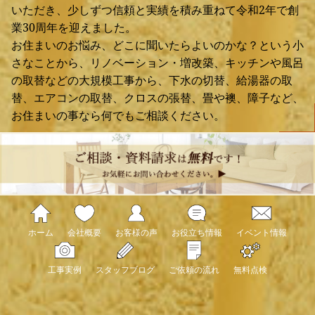
いただき、少しずつ信頼と実績を積み重ねて令和2年で創
業30周年を迎えました。
お住まいのお悩み、どこに聞いたらよいのかな？という小
さなことから、リノベーション・増改築、キッチンや風呂
の取替などの大規模工事から、下水の切替、給湯器の取
替、エアコンの取替、クロスの張替、畳や襖、障子など、
お住まいの事なら何でもご相談ください。
ホーム
会社概要
お客様の声
お役立ち情報
イベント情報
工事実例
スタッフブログ
ご依頼の流れ
無料点検