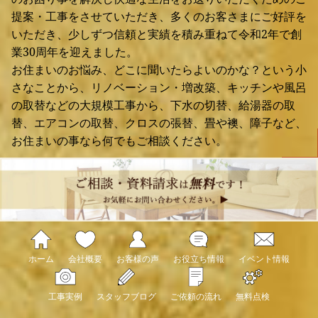
提案・工事をさせていただき、多くのお客さまにご好評を
いただき、少しずつ信頼と実績を積み重ねて令和2年で創
業30周年を迎えました。
お住まいのお悩み、どこに聞いたらよいのかな？という小
さなことから、リノベーション・増改築、キッチンや風呂
の取替などの大規模工事から、下水の切替、給湯器の取
替、エアコンの取替、クロスの張替、畳や襖、障子など、
お住まいの事なら何でもご相談ください。
ホーム
会社概要
お客様の声
お役立ち情報
イベント情報
工事実例
スタッフブログ
ご依頼の流れ
無料点検