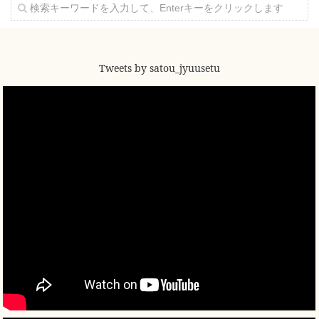
Tweets by satou_jyuusetu