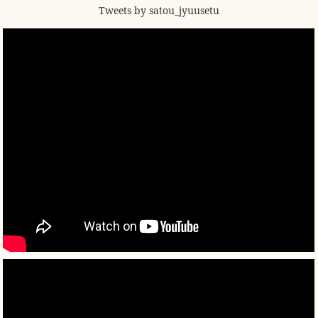
Tweets by satou_jyuusetu