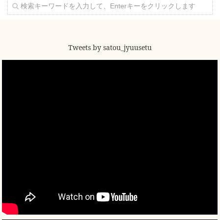
Tweets by satou_jyuusetu