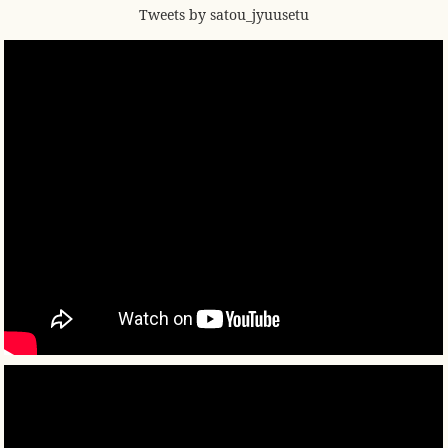
Tweets by satou_jyuusetu