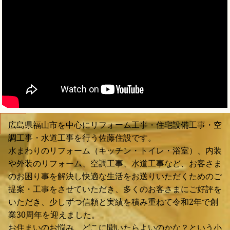
広島県福山市を中心にリフォーム工事・住宅設備工事・空
調工事・水道工事を行う佐藤住設です。
水まわりのリフォーム（キッチン・トイレ・浴室）、内装
や外装のリフォーム、空調工事、水道工事など、お客さま
のお困り事を解決し快適な生活をお送りいただくためのご
提案・工事をさせていただき、多くのお客さまにご好評を
いただき、少しずつ信頼と実績を積み重ねて令和2年で創
業30周年を迎えました。
お住まいのお悩み、どこに聞いたらよいのかな？という小