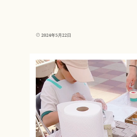
2024年5月22日
動
画
プ
レ
ー
ヤ
ー