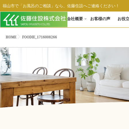
福山市で「お風呂のご相談」なら、佐藤住設へご連絡ください！
ホーム
会社概要
お客様の声
お役
HOME
FOODIE_1716008266