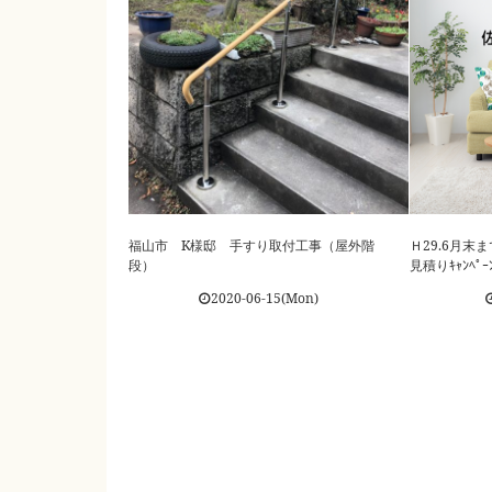
福山市 K様邸 手すり取付工事（屋外階
Ｈ29.6月末ま
段）
見積りｷｬﾝﾍﾟｰ
2020-06-15(Mon)