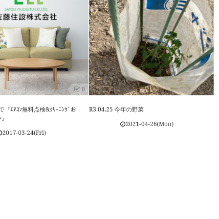
0
で『ｴｱｺﾝ無料点検&ｸﾘｰﾆﾝｸﾞお
R3.04.25 今年の野菜
ﾝ』
2021-04-26(Mon)
2017-03-24(Fri)