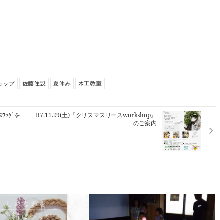
ョップ
佐藤住設
夏休み
木工教室
ｽﾜｯｸﾞを
R7.11.29(土)『クリスマスリースworkshop』
のご案内