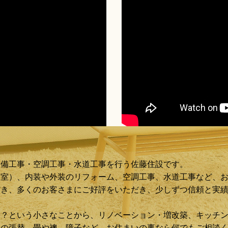
設備工事・空調工事・水道工事を行う佐藤住設です。
浴室）、内装や外装のリフォーム、空調工事、水道工事など、
き、多くのお客さまにご好評をいただき、少しずつ信頼と実績
な？という小さなことから、リノベーション・増改築、キッチ
スの張替、畳や襖、障子など、お住まいの事なら何でもご相談