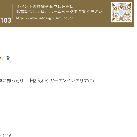
室』
を
屋に飾ったり、小物入れやガーデンインテリアに♪
^^)!