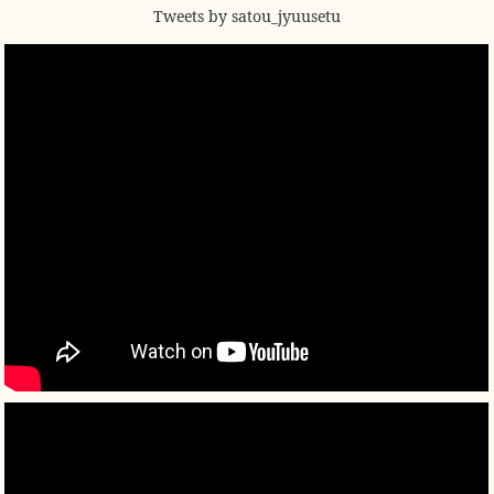
Tweets by satou_jyuusetu