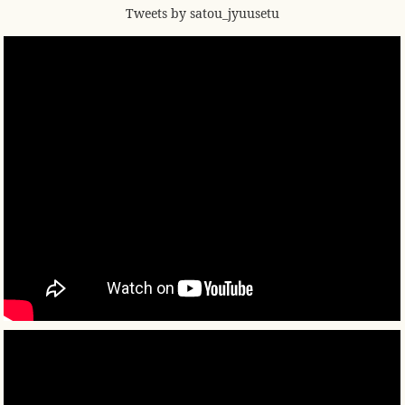
Tweets by satou_jyuusetu