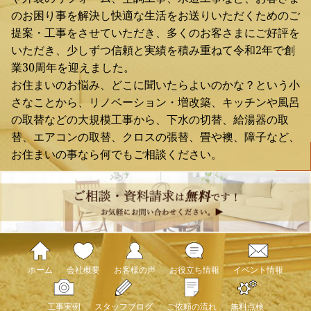
のお困り事を解決し快適な生活をお送りいただくためのご
提案・工事をさせていただき、多くのお客さまにご好評を
いただき、少しずつ信頼と実績を積み重ねて令和2年で創
業30周年を迎えました。
お住まいのお悩み、どこに聞いたらよいのかな？という小
さなことから、リノベーション・増改築、キッチンや風呂
の取替などの大規模工事から、下水の切替、給湯器の取
替、エアコンの取替、クロスの張替、畳や襖、障子など、
お住まいの事なら何でもご相談ください。
ホーム
会社概要
お客様の声
お役立ち情報
イベント情報
工事実例
スタッフブログ
ご依頼の流れ
無料点検