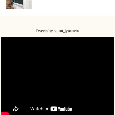
Tweets by satou_jyuusetu