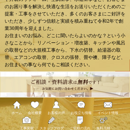
のお困り事を解決し快適な生活をお送りいただくためのご
提案・工事をさせていただき、多くのお客さまにご好評を
いただき、少しずつ信頼と実績を積み重ねて令和2年で創
業30周年を迎えました。
お住まいのお悩み、どこに聞いたらよいのかな？という小
さなことから、リノベーション・増改築、キッチンや風呂
の取替などの大規模工事から、下水の切替、給湯器の取
替、エアコンの取替、クロスの張替、畳や襖、障子など、
お住まいの事なら何でもご相談ください。
ホーム
会社概要
お客様の声
お役立ち情報
イベント情報
工事実例
スタッフブログ
ご依頼の流れ
無料点検