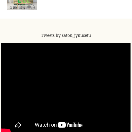
0
Tweets by satou_jyuusetu