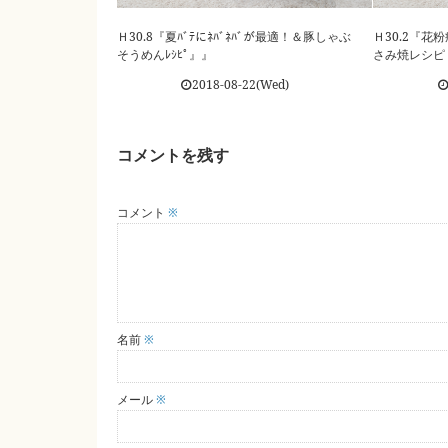
Ｈ30.8『夏ﾊﾞﾃにﾈﾊﾞﾈﾊﾞが最適！＆豚しゃぶ
Ｈ30.2『
そうめんﾚｼﾋﾟ』』
さみ焼レシピ
2018-08-22(Wed)
コメントを残す
コメント
※
名前
※
メール
※