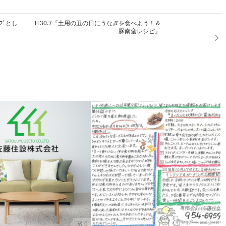
ﾌﾞとし
Ｈ30.7『土用の丑の日にうなぎを食べよう！＆
豚南蛮レシピ』
0