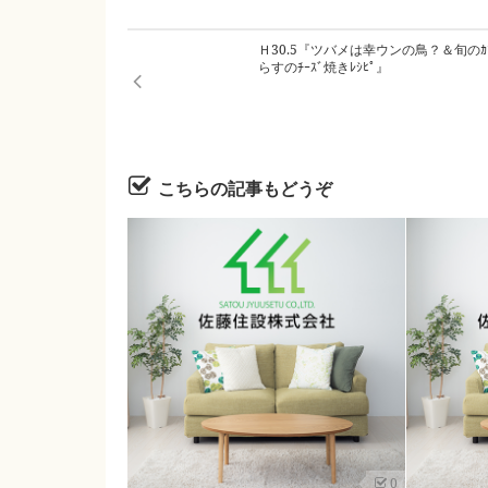
Ｈ30.5『ツバメは幸ウンの鳥？＆旬のｶ
らすのﾁｰｽﾞ焼きﾚｼﾋﾟ』
こちらの記事もどうぞ
0