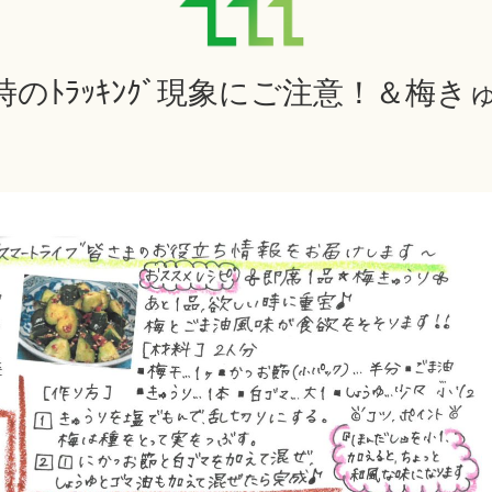
雨時のﾄﾗｯｷﾝｸﾞ現象にご注意！＆梅