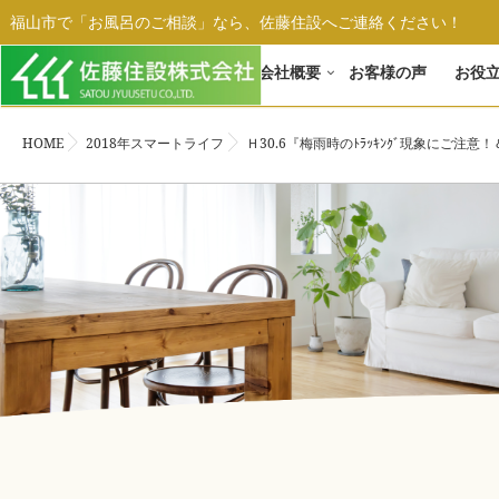
福山市で「お風呂のご相談」なら、佐藤住設へご連絡ください！
ホーム
会社概要
お客様の声
お役
HOME
2018年スマートライフ
Ｈ30.6『梅雨時のﾄﾗｯｷﾝｸﾞ現象にご注