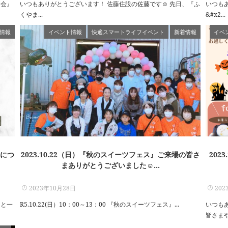
ス会』
いつもありがとうございます！ 佐藤住設の佐藤です☺ 先日、『ふ
いつも
くやま...
&#x2...
情報
イベント情報
快適スマートライフイベント
新着情報
イベ
緒につ
2023.10.22（日）『秋のスイーツフェス』ご来場の皆さ
202
まありがとうございました☺...
2023年10月28日
202
フと一
R5.10.22(日）10：00～13：00 『秋のスイーツフェス』...
いつも
皆さまや.