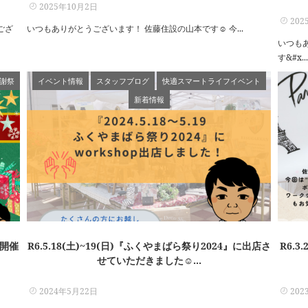
2025年10月2日
202
ござ
いつもありがとうございます！ 佐藤住設の山本です☺ 今...
いつも
す&#x..
謝祭
イベント情報
スタッフブログ
快適スマートライフイベント
新着情報
を開催
R6.5.18(土)~19(日)『ふくやまばら祭り2024』に出店さ
R6.
せていただきました☺...
2024年5月22日
202